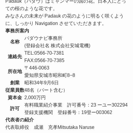
Padauk（パダウ）はミャンマーの国の花。日本人にとっ
ての桜のような花です。
みなさんの未来が Padauk の花のように明るく咲くよう
に、しっかり Navigation させていただきます。
事務所案内
パダウナビ事務所
名称
(登録会社名 株式会社安城電機)
TEL:0566-70-7381
連絡先
FAX:0566-70-7385
〒446-0063
所在地
愛知県安城市昭和町8−8
創業
昭和34年9月6日
従業員数
48名（パート含む）
資本金
2,000万円
有料職業紹介事業 許可番号：23 ーユー302294
許可
登録支援機関 登録番号：19登ー003062
代表者の紹介
代表取締役 成瀬 充孝
Mitsutaka Naruse